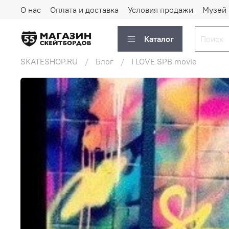
О нас
Оплата и доставка
Условия продажи
Музей
Каталог
SKATESHOP.RU
Блог
I LOVE SPB movie