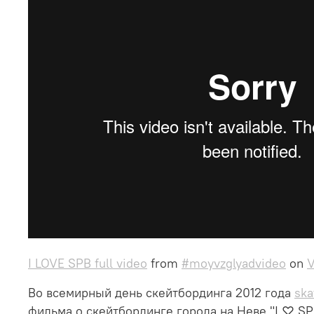
I LOVE SPB full video
from
#moyvzglyadvideo
on
Во всемирный день скейтбординга 2012 года
ska
фильма о скейтбординге города на Неве "I ♡ S