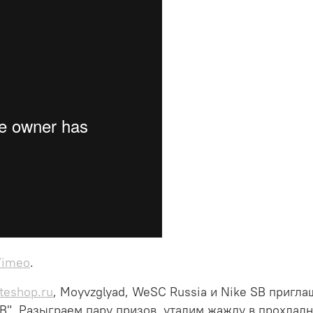
Vimeo
.
teshop.ru
, Moyvzglyad, WeSC Russia и Nike SB пригл
PB". Разыграем пару призов, уталим жажду в прохлад