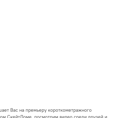
ашает Вас на премьеру короткометражного
ном СкейтДоме, посмотрим видео среди друзей и