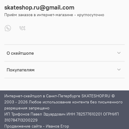
skateshop.ru@gmail.com
Приём заказов в интернет-магазине - круглосуточно
О скейтшопе
Покупателям
Интернет-скейтшоп в Санкт-Петербурге SKATESHOP.RU ©
2003 - 2026 Любое использование контента без письменного
разрешения запрещено
ИП Трифонов Павел Эдуардович ИНН 782577610201 ОГРНИП
310784713200229
Продвижение сайта
- Иванов Егор