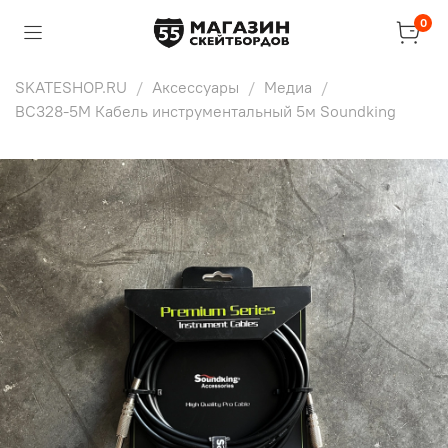
0
SKATESHOP.RU
Аксессуары
Медиа
BC328-5M Кабель инструментальный 5м Soundking