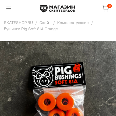
0
SKATESHOP.RU
Скейт
Комплектующие
Бушинги Pig Soft 81A Orange