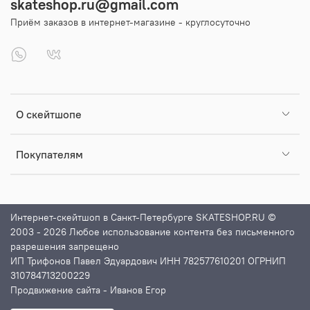
skateshop.ru@gmail.com
Приём заказов в интернет-магазине - круглосуточно
О скейтшопе
Покупателям
Интернет-скейтшоп в Санкт-Петербурге SKATESHOP.RU ©
2003 - 2026 Любое использование контента без письменного
разрешения запрещено
ИП Трифонов Павел Эдуардович ИНН 782577610201 ОГРНИП
310784713200229
Продвижение сайта
- Иванов Егор