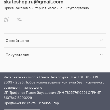
skateshop.ru@gmail.com
Приём заказов в интернет-магазине - круглосуточно
О скейтшопе
Покупателям
Интернет-скейтшоп в Санкт-Петербурге SKATESHOP.RU ©
2003 - 2026 Любое использование контента без письменного
разрешения запрещено
ИП Трифонов Павел Эдуардович ИНН 782577610201 ОГРНИП
310784713200229
Продвижение сайта
- Иванов Егор