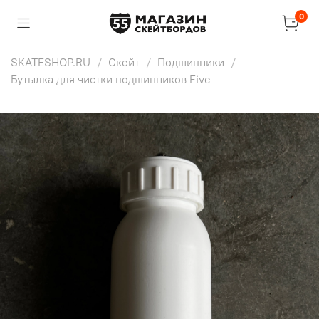
0
SKATESHOP.RU
Скейт
Подшипники
Бутылка для чистки подшипников Five