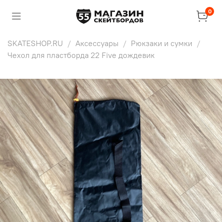
0
SKATESHOP.RU
Аксессуары
Рюкзаки и сумки
Чехол для пластборда 22 Five дождевик