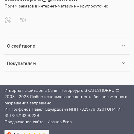
Приём заказов в интернет-магазине - круглосуточно
О скейтшопе
Покупателям
Интернет-скейтшоп в Санкт-Петербурге SKATESHOP.RU ©
2003 - 2026 Любое использование контента без письменного
разрешения запрещено
ИП Трифонов Павел Эдуардович ИНН 782577610201 ОГРНИП
310784713200229
Продвижение сайта
- Иванов Егор