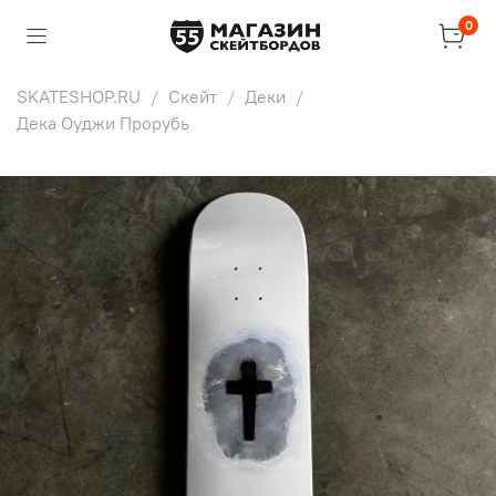
0
SKATESHOP.RU
Скейт
Деки
Дека Оуджи Прорубь