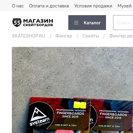
О нас
Оплата и доставка
Условия продажи
Музей
Каталог
SKATESHOP.RU
Фингер
Скейты
Фингер де