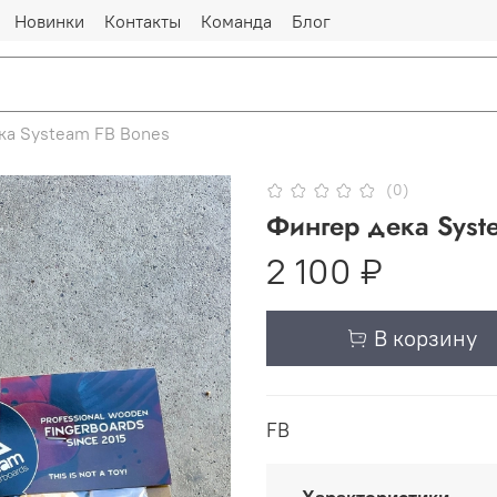
Новинки
Контакты
Команда
Блог
ка Systeam FB Bones
(0)
Фингер дека Syst
2 100 ₽
В корзину
FB