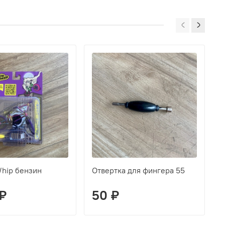
Whip бензин
Отвертка для фингера 55
Ф
 ₽
50 ₽