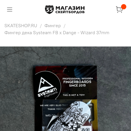
SKATESHOP.RU
Фингер
Фингер дека Systeam FB x Dange - Wizard 37mm