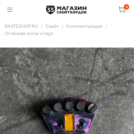
0
SKATESHOP.RU
Скейт
Комплектующие
Огненная жопа Virage