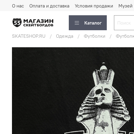
О нас
Оплата и доставка
Условия продажи
Музей
Каталог
SKATESHOP.RU
Одежда
Футболки
Футболк