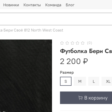
Новинки
Контакты
Команда
Блог
а Бери Своё 812 North West Coast
(0)
Футболка Бери Св
2 200 ₽
Размер
S
M
L
XL
В корзину