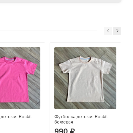
детская Rockit
Футболка детская Rockit
Ф
бежевая
б
990 ₽