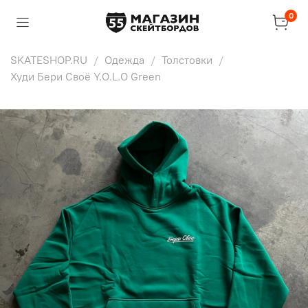
0
SKATESHOP.RU
Одежда
Толстовки
Худи Бери Своё Y.O.L.O Green