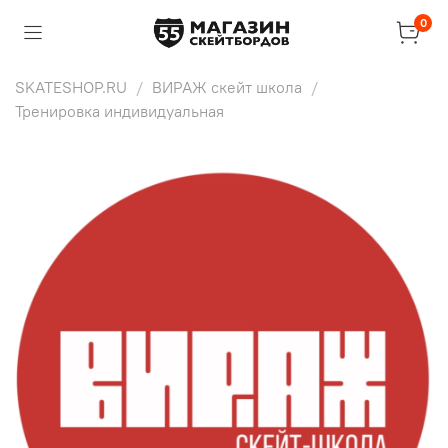
0
SKATESHOP.RU
ВИРАЖ скейт школа
Тренировка индивидуальная