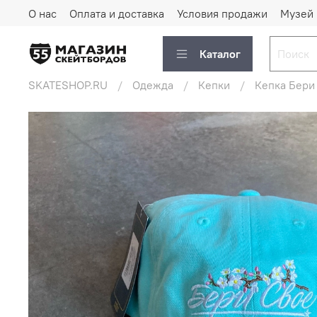
О нас
Оплата и доставка
Условия продажи
Музей
Каталог
SKATESHOP.RU
Одежда
Кепки
Кепка Бери