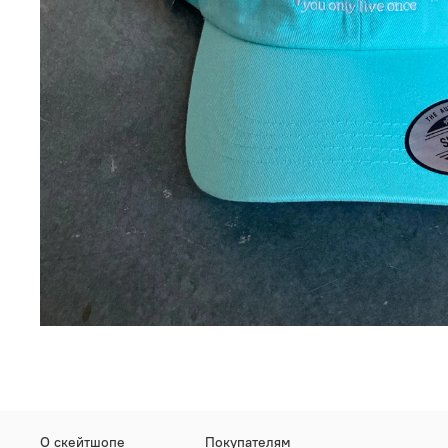
О скейтшопе
Покупателям