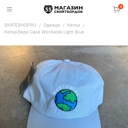
0
SKATESHOP.RU
Одежда
Кепки
Кепка Бери Своё Wordwide Light Blue