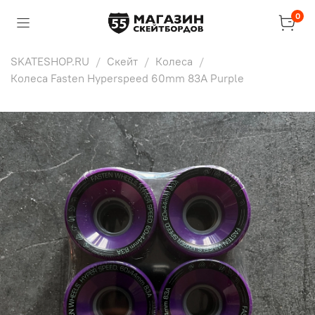
0
SKATESHOP.RU
Скейт
Колеса
Колеса Fasten Hyperspeed 60mm 83A Purple