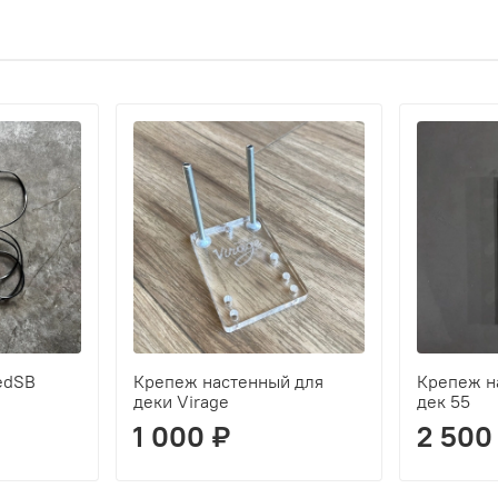
edSB
Крепеж настенный для
Крепеж н
деки Virage
дек 55
1 000 ₽
2 500