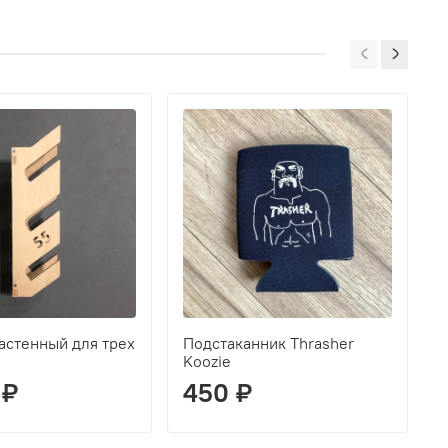
астенный для трех
Подстаканник Thrasher
Г
Koozie
 ₽
450 ₽