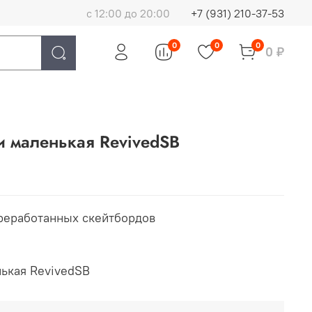
с 12:00 до 20:00
+7 (931) 210-37-53
0
0
0
0 ₽
и маленькая RevivedSB
ереработанных скейтбордов
нькая RevivedSB