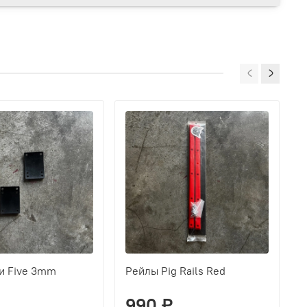
и Five 3mm
Рейлы Pig Rails Red
Р
990 ₽