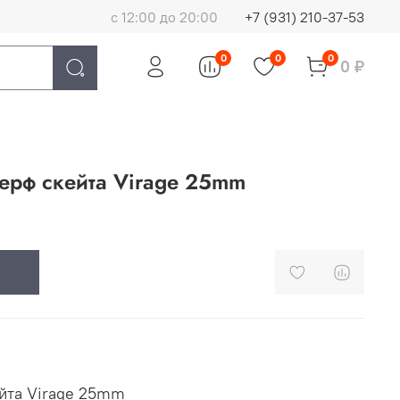
с 12:00 до 20:00
+7 (931) 210-37-53
0
0
0
0 ₽
ерф скейта Virage 25mm
йта Virage 25mm