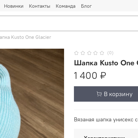
Новинки
Контакты
Команда
Блог
пка Kusto One Glacier
(0)
Шапка Kusto One 
1 400 ₽
В корзину
Вязаная шапка унисекс с