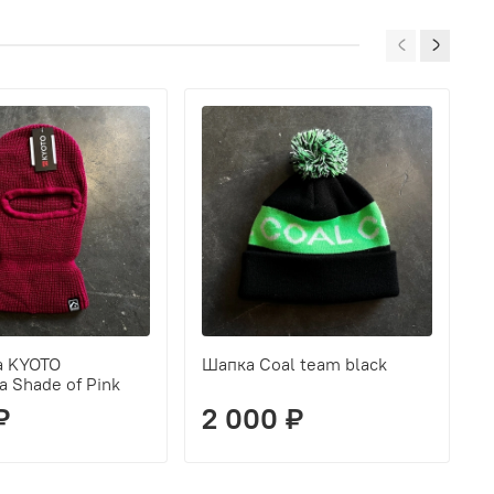
а KYOTO
Шапка Coal team black
Ш
a Shade of Pink
B
₽
2 000 ₽