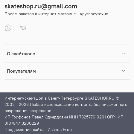
skateshop.ru@gmail.com
Приём заказов в интернет-магазине - круглосуточно
О скейтшопе
Покупателям
Интернет-скейтшоп в Санкт-Петербурге SKATESHOP.RU ©
2003 - 2026 Любое использование контента без письменного
разрешения запрещено
ИП Трифонов Павел Эдуардович ИНН 782577610201 ОГРНИП
310784713200229
Продвижение сайта
- Иванов Егор