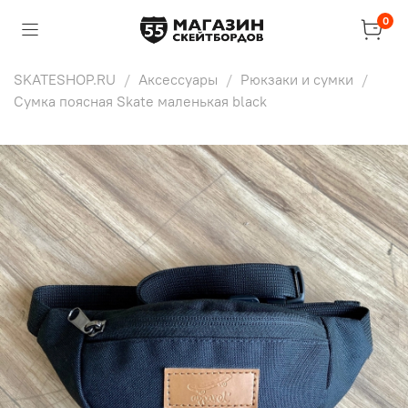
0
SKATESHOP.RU
Аксессуары
Рюкзаки и сумки
Сумка поясная Skate маленькая black