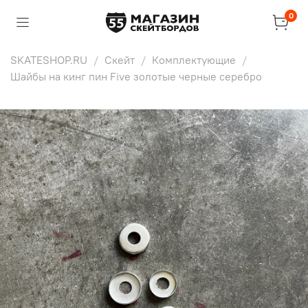
0
SKATESHOP.RU
Скейт
Комплектующие
Шайбы на кинг пин Five золотые черные серебро