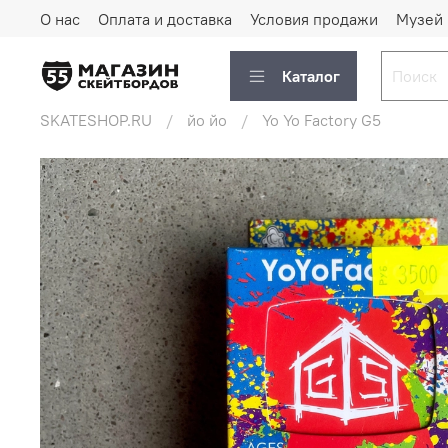
О нас
Оплата и доставка
Условия продажи
Музей
Каталог
SKATESHOP.RU
йо йо
Yo Yo Factory G5