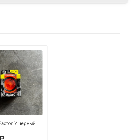
 Factor Y черный
 ₽