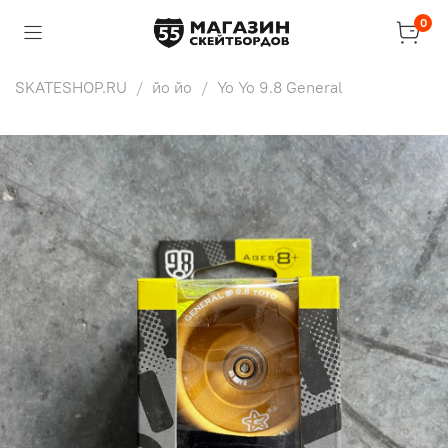
0
SKATESHOP.RU
йо йо
Yo Yo 9.8 General