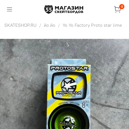
0
SKATESHOP.RU
йо йо
Yo Yo Factory Proto star lime