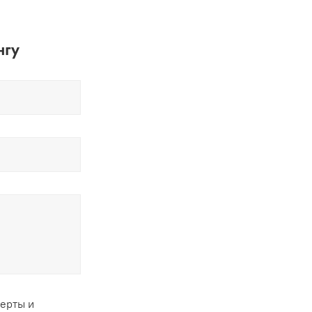
нгу
ферты и