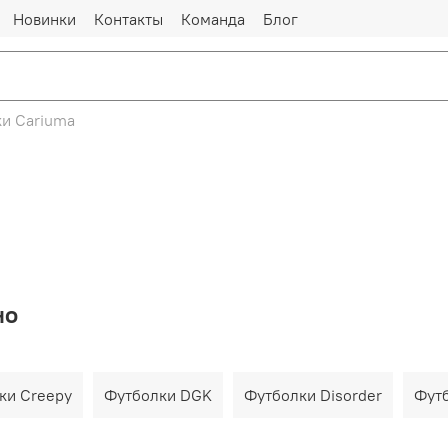
Новинки
Контакты
Команда
Блог
и Cariuma
но
ки Creepy
Футболки DGK
Футболки Disorder
Футб