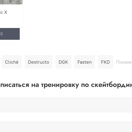
c X
Cliché
Destructo
DGK
Fasten
FKD
Показа
писаться на тренировку по скейтборди