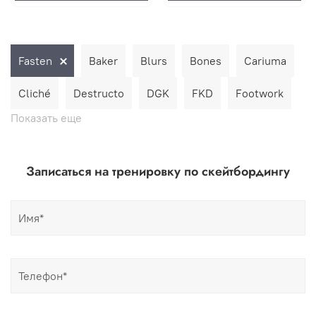
Fasten
Baker
Blurs
Bones
Cariuma
Cliché
Destructo
DGK
FKD
Footwork
Показать еще
Записаться на тренировку по скейтбордингу