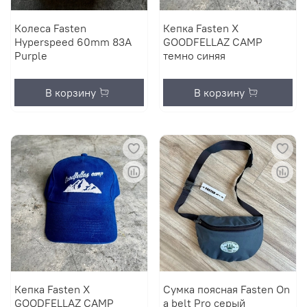
Колеса Fasten
Кепка Fasten X
Hyperspeed 60mm 83A
GOODFELLAZ CAMP
Purple
темно синяя
В корзину
В корзину
Кепка Fasten X
Сумка поясная Fasten On
GOODFELLAZ CAMP
а belt Pro серый